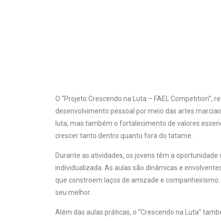
O “Projeto Crescendo na Luta – FAEL Competition”, rea
desenvolvimento pessoal por meio das artes marciais
luta, mas também o fortalecimento de valores essenci
crescer tanto dentro quanto fora do tatame.
Durante as atividades, os jovens têm a oportunidade 
individualizada. As aulas são dinâmicas e envolvent
que constroem laços de amizade e companheirismo. O p
seu melhor.
Além das aulas práticas, o “Crescendo na Luta” tamb